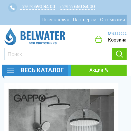
690 84 00
660 84 00
+375 29
+375 33
Покупателям
Партнерам
О компании
№ 6229652
Корзина
ВЕСЬ КАТАЛОГ
Акции