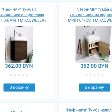
"Леон-МР" тумба с
"Леон-МР" тумба с
ывальником подвесная
умывальником подве
01.04/VM, ТМ «AQWELLA»
MP.01.04/DS, ТМ «AQW
362.00
BYN
362.00
BYN
"Инфинити" Тумба напол