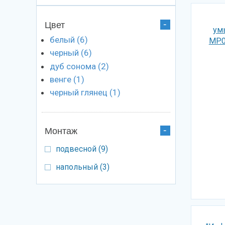
Цвет
ум
белый (6)
Apply белый filter
MP.
черный (6)
Apply черный filter
дуб сонома (2)
Apply дуб сонома
filter
венге (1)
Apply венге filter
черный глянец (1)
Apply черный
глянец filter
Монтаж
Apply подвесной filter
подвесной (9)
Apply подвесной
filter
Apply напольный filter
напольный (3)
Apply напольный
filter