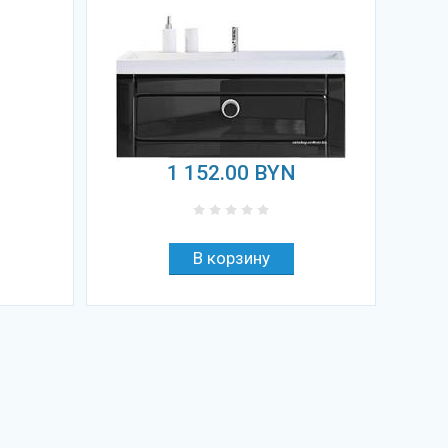
1 152.00
BYN