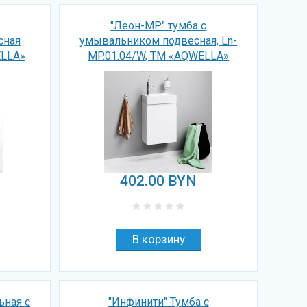
"Леон-МР" тумба с
сная
умывальником подвесная, Ln-
ELLA»
MP.01.04/W, ТМ «AQWELLA»
402.00
BYN
ьная с
"Инфинити" Тумба с