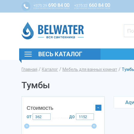
690 84 00
660 84 00
+375 29
+375 33
ВЕСЬ КАТАЛОГ
/
/
/
Главная
Каталог
Мебель для ванных комнат
Тумб
Вы здесь
Тумбы
Aqw
Стоимость
от
до