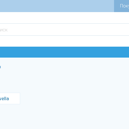
Пок
ы
ella