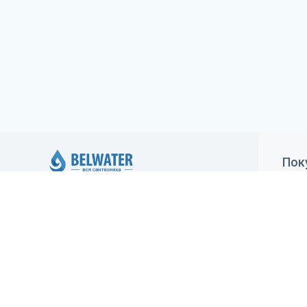
Пок
Как
ИП Климович Елена Александровна,
регистрация 05.05.2020 Минским
Дос
горисполкомом. Юридический адрес:
Гар
Минск, ул.Брестская, 70-1, УНП: 193416925,
зарегистрирован в Торговом реестре
Уст
29.05.2020 №483213
Ста