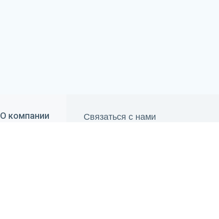
Связаться с нами
О компании
690 84 00
О "Belwater"
+375 29
660 84 00
Отзывы
+375 33
info@belwater.by
Контакты
Пн.-Пт.:
9.00 - 20.00
Сб.-Вс.:
10.00 - 19.00
Способы оплаты