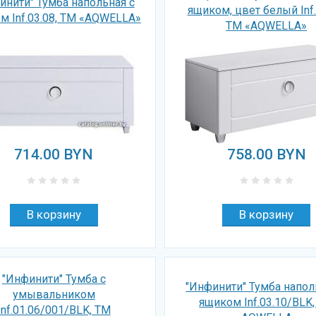
инити" Тумба напольная с
ящиком, цвет белый Inf.
м Inf.03.08, ТМ «AQWELLA»
ТМ «AQWELLA»
714.00
BYN
758.00
BYN
"Инфинити" Тумба с
"Инфинити" Тумба напол
умывальником
ящиком Inf.03.10/BLK
Inf.01.06/001/BLK, ТМ