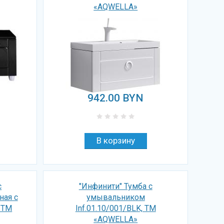
«AQWELLA»
942.00
BYN
с
"Инфинити" Тумба с
ная с
умывальником
, ТМ
Inf.01.10/001/BLK, ТМ
«AQWELLA»