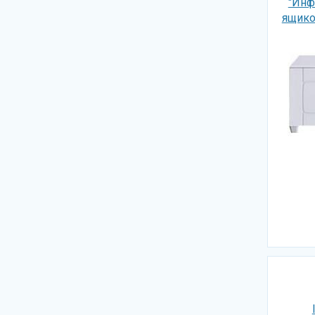
"Инф
ящико