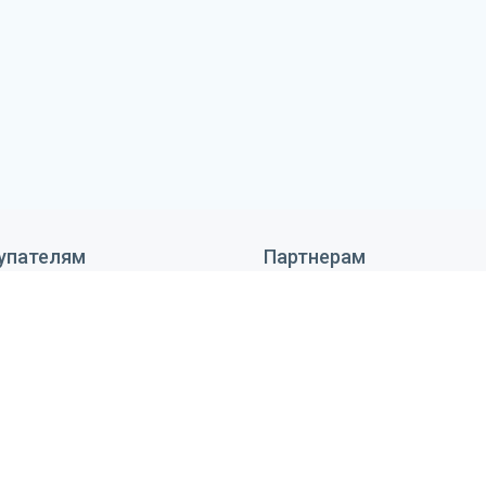
упателям
Партнерам
 сделать заказ
Дизайнерам
тавка и оплата
Монтажникам
антия и возврат
Поставщикам
ановка оборудования
Реквизиты
тьи