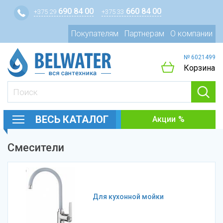
690 84 00
660 84 00
+375 29
+375 33
Покупателям
Партнерам
О компании
№ 6021499
Корзина
ВЕСЬ КАТАЛОГ
Акции
Смесители
Для кухонной мойки