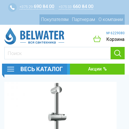
690 84 00
660 84 00
+375 29
+375 33
Покупателям
Партнерам
О компании
№ 6229080
Корзина
ВЕСЬ КАТАЛОГ
Акции