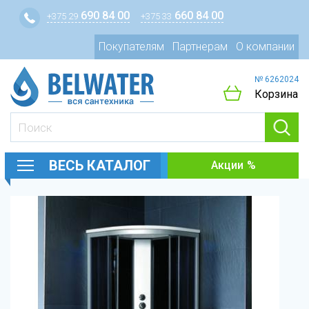
690 84 00
660 84 00
+375 29
+375 33
Покупателям
Партнерам
О компании
№ 6262024
Корзина
ВЕСЬ КАТАЛОГ
Акции