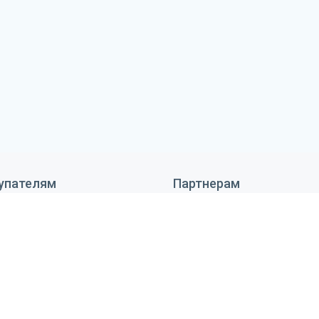
упателям
Партнерам
 сделать заказ
Дизайнерам
тавка и оплата
Монтажникам
антия и возврат
Поставщикам
ановка оборудования
Реквизиты
тьи