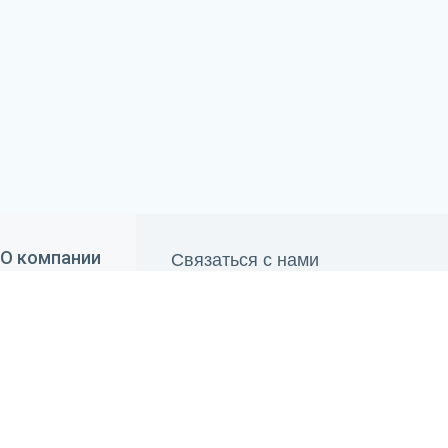
Связаться с нами
О компании
690 84 00
О "Belwater"
+375 29
660 84 00
Отзывы
+375 33
info@belwater.by
Контакты
Пн.-Пт.:
9.00 - 20.00
Сб.-Вс.:
10.00 - 19.00
Способы оплаты