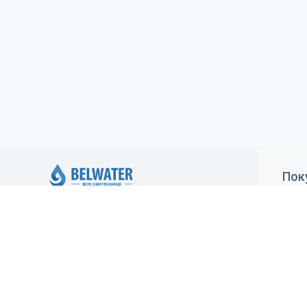
Пок
Как
ИП Климович Елена Александровна,
регистрация 05.05.2020 Минским
Дос
горисполкомом. Юридический адрес:
Гар
Минск, ул.Брестская, 70-1, УНП: 193416925,
зарегистрирован в Торговом реестре
Уст
29.05.2020 №483213
Ста