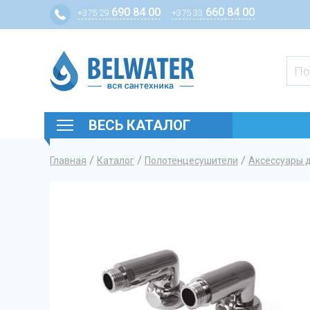
690 84 00
660 84 00
+375 29
+375 33
ВЕСЬ КАТАЛОГ
/
/
/
Главная
Каталог
Полотенцесушители
Аксессуары 
Вы здесь