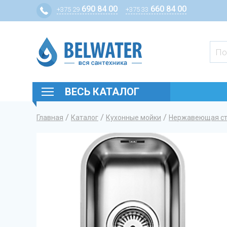
690 84 00
660 84 00
+375 29
+375 33
ВЕСЬ КАТАЛОГ
/
/
/
Главная
Каталог
Кухонные мойки
Нержавеющая с
Вы здесь