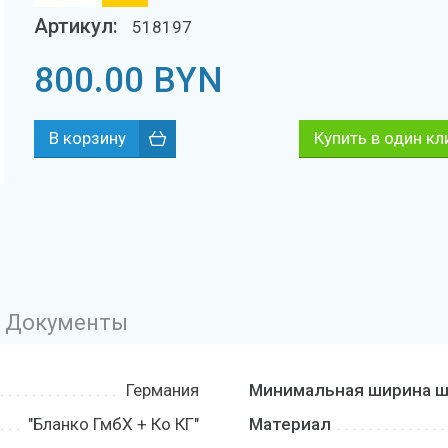
Артикул:
518197
800.00
BYN
Купить в один кл
Документы
Германия
Минимальная ширина ш
"Бланко ГмбХ + Ко КГ"
Материал