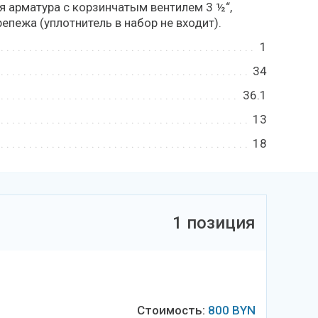
я арматура с корзинчатым вентилем 3 ½“,
епежа (уплотнитель в набор не входит).
1
34
36.1
13
18
1 позиция
Стоимость:
800
BYN