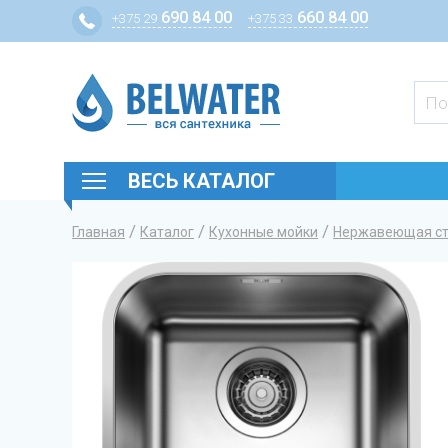
690 84 00
660 84 00
+375 29
+375 33
ВЕСЬ КАТАЛОГ
/
/
/
Главная
Каталог
Кухонные мойки
Нержавеющая с
Вы здесь