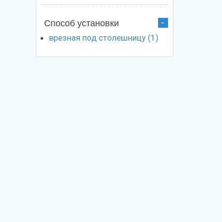
Способ установки
врезная под столешницу (1)
Apply
врезная
под
столешницу
filter