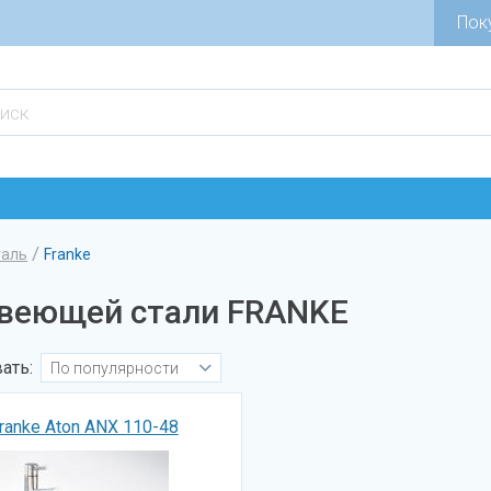
Пок
/
таль
Franke
авеющей стали FRANKE
ать:
По популярности
ranke Aton ANX 110-48