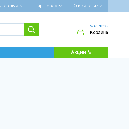
упателям
Партнерам
О компании
№ 6170296
Корзина
Акции