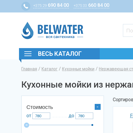
690 84 00
660 84 00
+375 29
+375 33
ВЕСЬ КАТАЛОГ
/
/
/
Главная
Каталог
Кухонные мойки
Нержавеющая с
Вы здесь
Кухонные мойки из нерж
Сортиров
Стоимость
F
от
до