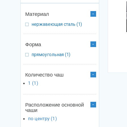
Материал
Apply нержавеющая сталь
нержавеющая сталь (1)
Apply
filter
нержавеющая
сталь filter
Форма
Apply прямоугольная filter
прямоугольная (1)
Apply
прямоугольная
filter
Количество чаш
1 (1)
Apply 1 filter
Расположение основной
чаши
по центру (1)
Apply по центру
filter