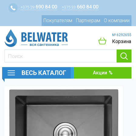
690 84 00
660 84 00
+375 29
+375 33
Покупателям
Партнерам
О компании
№ 6292655
Корзина
ВЕСЬ КАТАЛОГ
Акции