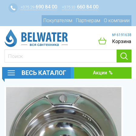
690 84 00
660 84 00
+375 29
+375 33
Покупателям
Партнерам
О компании
№ 6191638
Корзина
ВЕСЬ КАТАЛОГ
Акции