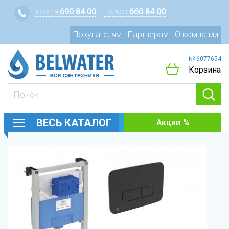
690 84 00
660 84 00
+375 29
+375 33
Покупателям
Партнерам
О компании
№ 6077654
Корзина
ВЕСЬ КАТАЛОГ
Акции