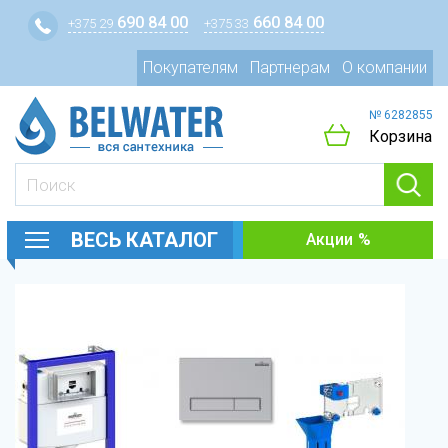
690 84 00
660 84 00
+375 29
+375 33
Покупателям
Партнерам
О компании
№ 6282855
Корзина
ВЕСЬ КАТАЛОГ
Акции