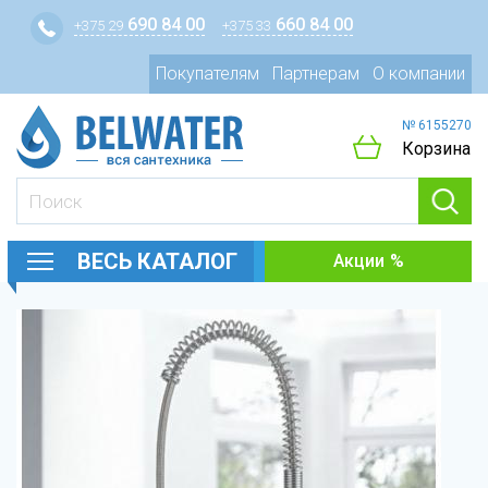
690 84 00
660 84 00
+375 29
+375 33
Покупателям
Партнерам
О компании
№ 6155270
Корзина
ВЕСЬ КАТАЛОГ
Акции