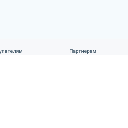
упателям
Партнерам
 сделать заказ
Дизайнерам
тавка и оплата
Монтажникам
антия и возврат
Поставщикам
ановка оборудования
Реквизиты
тьи