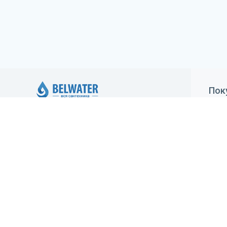
Пок
Как
ИП Климович Елена Александровна,
регистрация 05.05.2020 Минским
Дос
горисполкомом. Юридический адрес:
Гар
Минск, ул.Брестская, 70-1, УНП: 193416925,
зарегистрирован в Торговом реестре
Уст
29.05.2020 №483213
Ста
Создание сайта