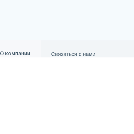
Связаться с нами
О компании
690 84 00
О "Belwater"
+375 29
660 84 00
Отзывы
+375 33
info@belwater.by
Контакты
Пн.-Пт.:
9.00 - 20.00
Сб.-Вс.:
10.00 - 19.00
Способы оплаты