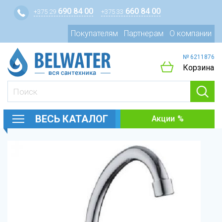
690 84 00
660 84 00
+375 29
+375 33
Покупателям
Партнерам
О компании
№ 6211876
Корзина
ВЕСЬ КАТАЛОГ
Акции