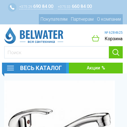
690 84 00
660 84 00
+375 29
+375 33
Покупателям
Партнерам
О компании
№ 6284625
Корзина
ВЕСЬ КАТАЛОГ
Акции