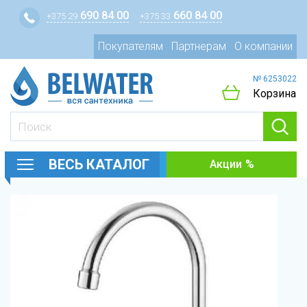
690 84 00
660 84 00
+375 29
+375 33
Покупателям
Партнерам
О компании
№ 6253022
Корзина
ВЕСЬ КАТАЛОГ
Акции