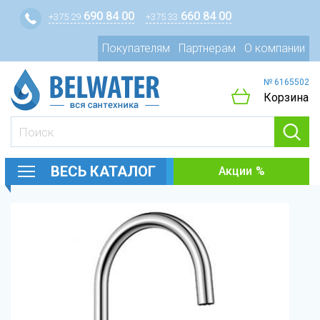
690 84 00
660 84 00
+375 29
+375 33
Покупателям
Партнерам
О компании
№ 6165502
Корзина
ВЕСЬ КАТАЛОГ
Акции