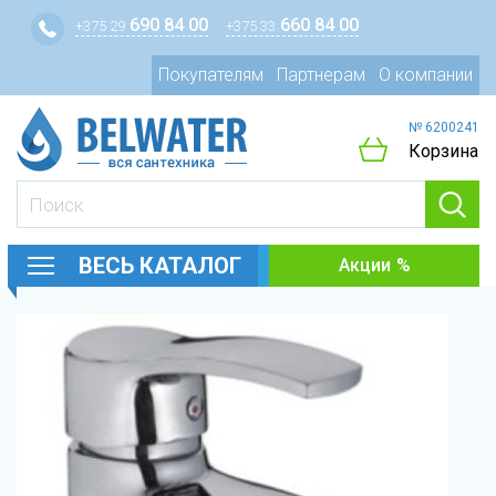
690 84 00
660 84 00
+375 29
+375 33
Покупателям
Партнерам
О компании
№ 6200241
Корзина
ВЕСЬ КАТАЛОГ
Акции