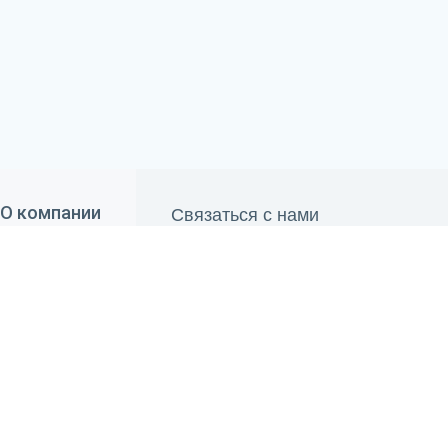
Связаться с нами
О компании
690 84 00
О "Belwater"
+375 29
660 84 00
Отзывы
+375 33
info@belwater.by
Контакты
Пн.-Пт.:
9.00 - 20.00
Сб.-Вс.:
10.00 - 19.00
Способы оплаты