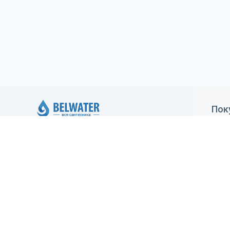
Пок
Как
ИП Климович Елена Александровна,
регистрация 05.05.2020 Минским
Дос
горисполкомом. Юридический адрес:
Гар
Минск, ул.Брестская, 70-1, УНП: 193416925,
зарегистрирован в Торговом реестре
Уст
29.05.2020 №483213
Ста
Создание сайта