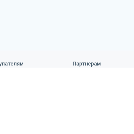
упателям
Партнерам
 сделать заказ
Дизайнерам
тавка и оплата
Монтажникам
антия и возврат
Поставщикам
ановка оборудования
Реквизиты
тьи