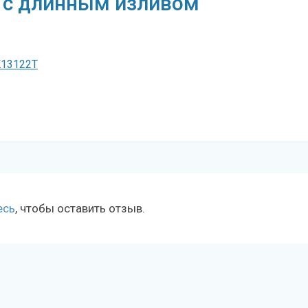
 с длинным изливом
K13122T
есь
, чтобы оставить отзыв.