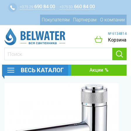
690 84 00
660 84 00
+375 29
+375 33
Покупателям
Партнерам
О компании
№ 6134814
Корзина
ВЕСЬ КАТАЛОГ
Акции