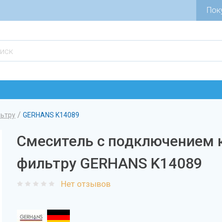
Пок
/
льтру
GERHANS K14089
Смеситель с подключением 
фильтру GERHANS K14089
Нет отзывов