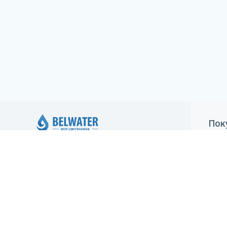
Пок
Как
ИП Климович Елена Александровна,
регистрация 05.05.2020 Минским
Дос
горисполкомом. Юридический адрес:
Гар
Минск, ул.Брестская, 70-1, УНП: 193416925,
зарегистрирован в Торговом реестре
Уст
29.05.2020 №483213
Ста