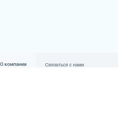
Связаться с нами
О компании
690 84 00
О "Belwater"
+375 29
660 84 00
Отзывы
+375 33
info@belwater.by
Контакты
Пн.-Пт.:
9.00 - 20.00
Сб.-Вс.:
10.00 - 19.00
Способы оплаты