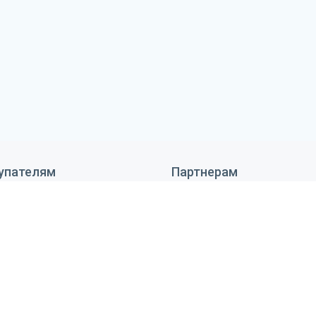
упателям
Партнерам
 сделать заказ
Дизайнерам
тавка и оплата
Монтажникам
антия и возврат
Поставщикам
ановка оборудования
Реквизиты
тьи