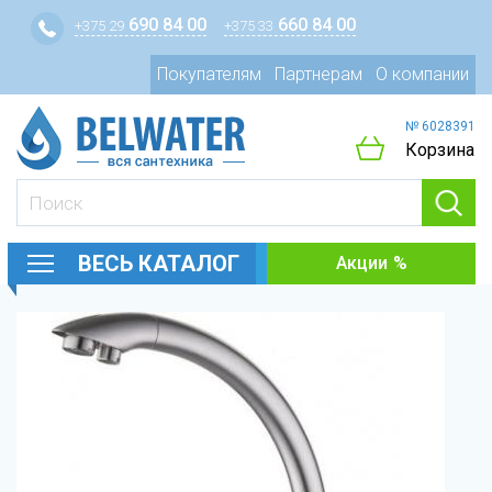
690 84 00
660 84 00
+375 29
+375 33
Покупателям
Партнерам
О компании
№ 6028391
Корзина
ВЕСЬ КАТАЛОГ
Акции