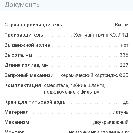
Документы
Страна-производитель
Китай
Производитель
Хенгчанг групп КО.,ЛТД
Выдвижной излив
нет
Высота, мм
335
Длина излива, мм
227
Запроный механизи
керамический картридж, Ø35
Комплектация
смеситель, гибкие шланги,
подключение к фильтру
Кран для питьевой воды
да
Материал
латунь
Механизм
двухрычажный
Монтаж
на мойку или столешницу