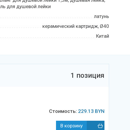
шланг для душевой лейки 1,5м, душевая лейка,
ль для душевой лейки
латунь
керамический картридж, Ø40
Китай
1 позиция
Стоимость:
229.13
BYN