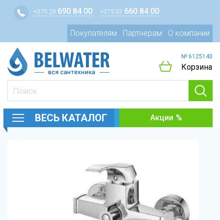
690 84 00
660 84 00
+375 29
+375 33
Покупателям
Партнерам
О компании
№ 6125140
Корзина
ВЕСЬ КАТАЛОГ
Акции