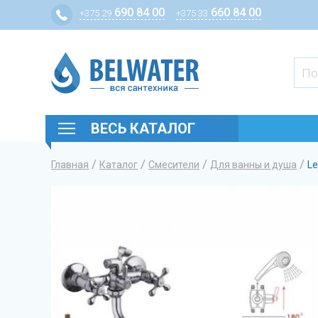
690 84 00
660 84 00
+375 29
+375 33
ВЕСЬ КАТАЛОГ
/
/
/
/
Главная
Каталог
Смесители
Для ванны и душа
L
Вы здесь