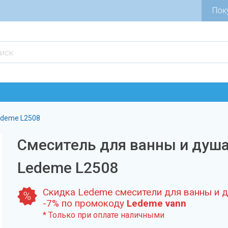
Пок
edeme L2508
Смеситель для ванны и душ
Ledeme L2508
Скидка Ledeme смесители для ванны и 
-7% по промокоду
Ledeme vann
* Только при оплате наличными