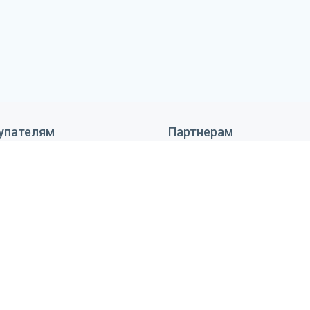
упателям
Партнерам
 сделать заказ
Дизайнерам
тавка и оплата
Монтажникам
антия и возврат
Поставщикам
ановка оборудования
Реквизиты
тьи