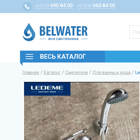
690 84 00
660 84 00
+375 29
+375 33
ВЕСЬ КАТАЛОГ
/
/
/
/
Главная
Каталог
Смесители
Для ванны и душа
L
Вы здесь