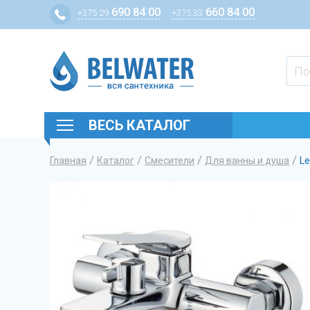
690 84 00
660 84 00
+375 29
+375 33
ВЕСЬ КАТАЛОГ
/
/
/
/
Главная
Каталог
Смесители
Для ванны и душа
L
Вы здесь