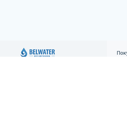
Пок
Как
ИП Климович Елена Александровна,
регистрация 05.05.2020 Минским
Дос
горисполкомом. Юридический адрес:
Гар
Минск, ул.Брестская, 70-1, УНП: 193416925,
зарегистрирован в Торговом реестре
Уст
29.05.2020 №483213
Ста
Создание сайта