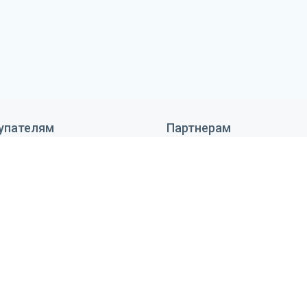
упателям
Партнерам
 сделать заказ
Дизайнерам
тавка и оплата
Монтажникам
антия и возврат
Поставщикам
ановка оборудования
Реквизиты
тьи