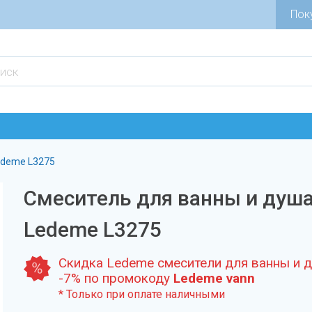
Пок
edeme L3275
Смеситель для ванны и душ
Ledeme L3275
Скидка Ledeme смесители для ванны и 
-7% по промокоду
Ledeme vann
* Только при оплате наличными