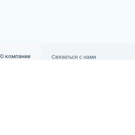
Связаться с нами
О компании
690 84 00
О "Belwater"
+375 29
660 84 00
Отзывы
+375 33
info@belwater.by
Контакты
Пн.-Пт.:
9.00 - 20.00
Сб.-Вс.:
10.00 - 19.00
Способы оплаты