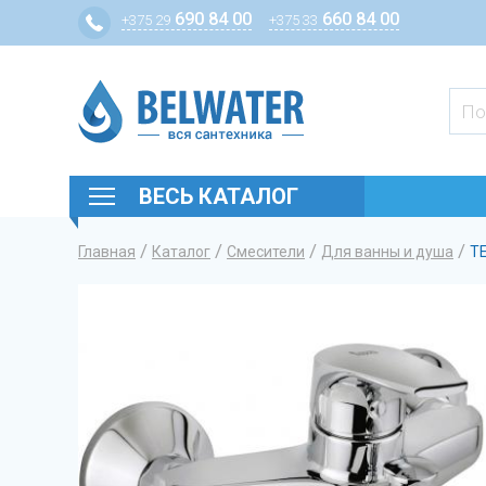
690 84 00
660 84 00
+375 29
+375 33
ВЕСЬ КАТАЛОГ
/
/
/
/
Главная
Каталог
Смесители
Для ванны и душа
Т
Вы здесь