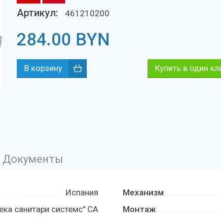
Артикул:
461210200
284.00
BYN
Купить в один кл
Документы
Испания
Механизм
Тека санитари системс" СА
Монтаж