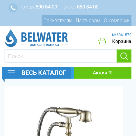
690 84 00
660 84 00
+375 29
+375 33
Покупателям
Партнерам
О компании
№ 6361570
Корзина
ВЕСЬ КАТАЛОГ
Акции