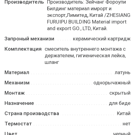
Производитель
Производитель: Зейчанг Фороупи
Билдинг материал имрорт и
экспорт,Лимитед, Китай /ZHESIANG
FURUIPU BUILDING Material import
and export GO., LTD, Китай.
Запроный механизи
керамический картридж
Комплектация
смеситель внутреннего монтажа с
держателем, гигиеническая лейка,
шланг
Материал
латунь
Механизм
однорычажный
Монтаж
скрытый
Назначение
для биде
Страна производства
Китай
Термостат
нет
Цвет
черный