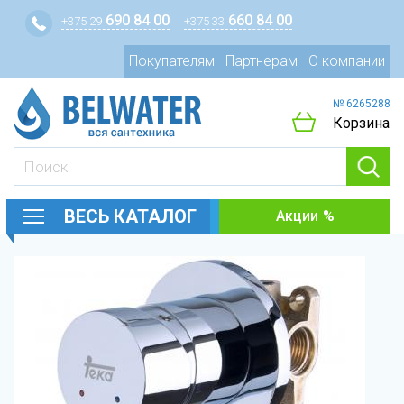
690 84 00
660 84 00
+375 29
+375 33
Покупателям
Партнерам
О компании
№ 6265288
Корзина
ВЕСЬ КАТАЛОГ
Акции