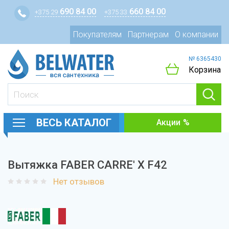
690 84 00
660 84 00
+375 29
+375 33
Покупателям
Партнерам
О компании
№ 6365430
Корзина
ВЕСЬ КАТАЛОГ
Акции
Вытяжка FABER CARRE' X F42
Нет отзывов