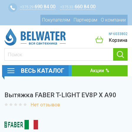
690 84 00
660 84 00
+375 29
+375 33
Покупателям
Партнерам
О компании
№ 6033802
Корзина
ВЕСЬ КАТАЛОГ
Акции
Вытяжка FABER T-LIGHT EV8P X A90
Нет отзывов