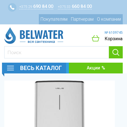
690 84 00
660 84 00
+375 29
+375 33
Покупателям
Партнерам
О компании
№ 6109745
Корзина
ВЕСЬ КАТАЛОГ
Акции