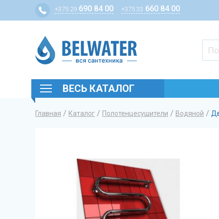
690 84 00
660 84 00
+375 29
+375 33
ВЕСЬ КАТАЛОГ
/
/
/
/
Главная
Каталог
Полотенцесушители
Водяной
Д
Вы здесь