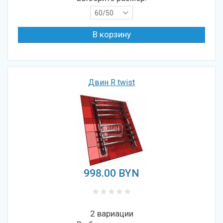
60/50
Двин R twist
998.00
BYN
2 вариации