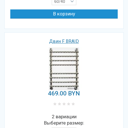
60/40
Двин F BRAID
469.00
BYN
2 вариации
Выберите размер: