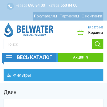
690 84 00
660 84 00
+375 29
+375 33
Покупателям
Партнерам
О компании
№ 6275648
Корзина
ВЕСЬ КАТАЛОГ
Акции
Фильтры
Двин